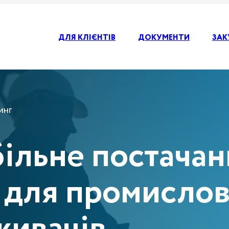
ДЛЯ КЛІЄНТІВ
ДОКУМЕНТИ
ЗАК
ИНГ
більне постачан
у для промисло