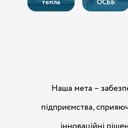
тепла
ОСББ
Наша мета – забезп
підприємства, сприяю
інноваційні ріше