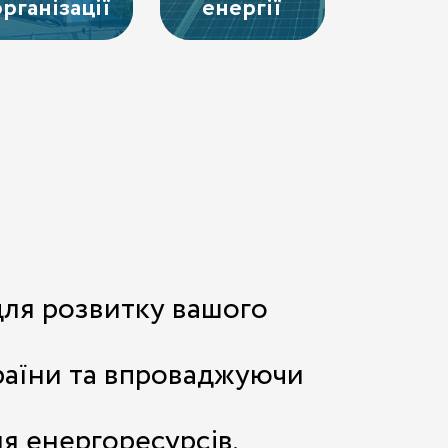
організації
енергії
для розвитку вашого
раїни та впроваджуючи
я енергоресурсів.