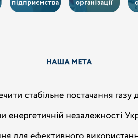
підприємства
організації
НАША МЕТА
ечити стабільне постачання газу 
чи енергетичній незалежності Ук
ння для ефективного використанн