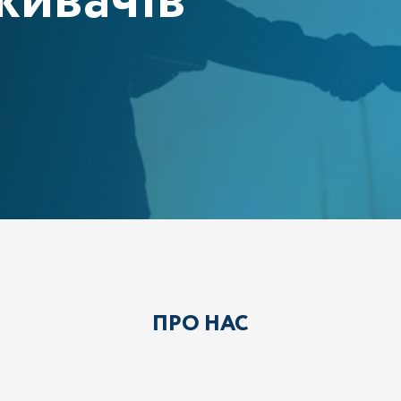
живачів
ПРО НАС