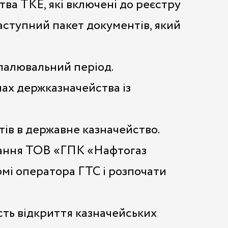
ва ТКЕ, які включені до реєстру
аступний пакет документів, який
опалювальний період.
нах держказначейства із
тів в державне казначейство.
ачання ТОВ «ГПК «Нафтогаз
мі оператора ГТС і розпочати
ість відкриття казначейських