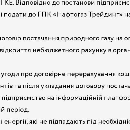
ТКЕ. Відповідно до постанови підприємст
ні подати до ГПК «Нафтогаз Трейдинг» н
 договір постачання природного газу на 
о відкриття небюджетного рахунку в орга
ї угоди про договірне перерахування кош
ентів та після укладання договору пост
 підприємство на інформаційній платфор
й період.
енергії, які не підпадають під необхідн