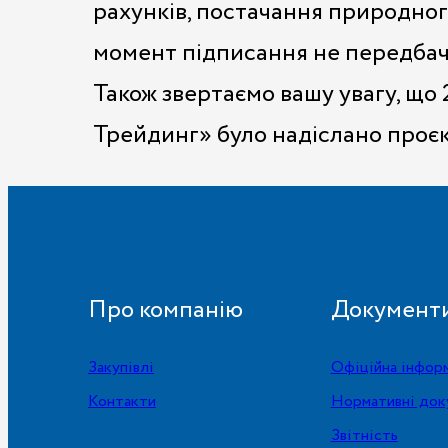
рахунків, постачання природного
момент підписання не передбач
Також звертаємо вашу увагу, що
Трейдинг» було надіслано проєк
Про компанію
Документ
Закупівлі
Офіційна інфор
Контакти
Нормативні док
Звітність