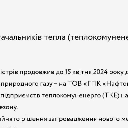
тачальників тепла (теплокомунене
істрів продовжив до 15 квітня 2024 року
у природного газу – на ТОВ «ГПК «Нафтог
підприємств теплокомуненерго (ТКЕ) на об
езону.
йнято рішення запровадження нового ме