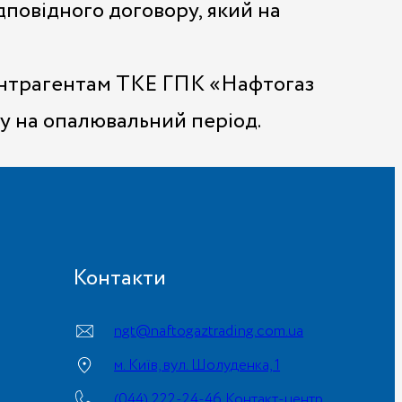
дповідного договору, який на
контрагентам ТКЕ ГПК «Нафтогаз
у на опалювальний період.
Контакти
ngt@naftogaztrading.com.ua
м. Київ, вул. Шолуденка, 1
(044) 222-24-46 Контакт-центр