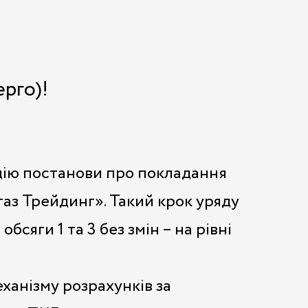
рго)!
 дію постанови про покладання
аз Трейдинг». Такий крок уряду
сяги 1 та 3 без змін – на рівні
ханізму розрахунків за