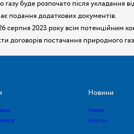
 газу буде розпочато після укладання ві
ає подання додаткових документів.
 26 серпня 2023 року всім потенційним 
ти договорів постачання природного газ
и
Новини
мація
Новини
ументи
Ціна газу