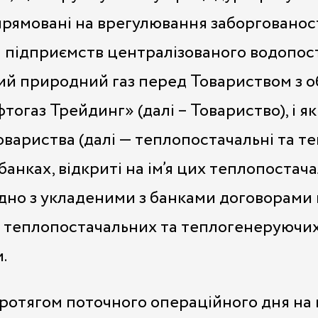
прямовані на врегулювання заборгованос
 підприємств централізованого водопоста
тий природний газ перед Товариством з 
газ Трейдинг» (далі – Товариство), і які 
вариства (далі — теплопостачальні та теп
банках, відкриті на ім’я цих теплопоста
гідно з укладеними з банками договорами
теплопостачальних та теплогенеруючих о
.
протягом поточного операційного дня на