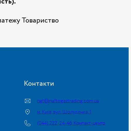
сть).
платежу Товариство
Контакти
ngt@naftogaztrading.com.ua
м. Київ, вул. Шолуденка, 1
(044) 222-24-46 Контакт-центр