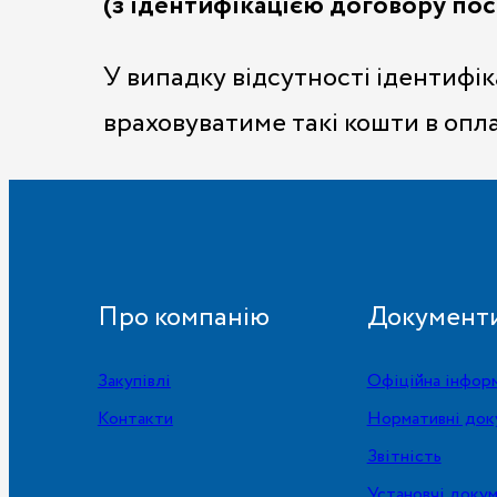
(з ідентифікацією договору пос
У випадку відсутності ідентифі
враховуватиме такі кошти в опла
Про компанію
Документ
Закупівлі
Офіційна інфор
Контакти
Нормативні док
Звітність
Установчі доку