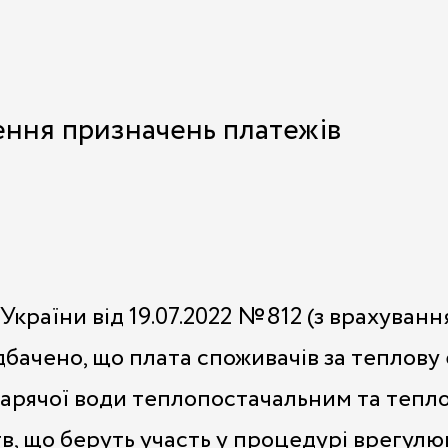
ення призначень платежів
України від 19.07.2022 №812 (з врахуван
бачено, що плата споживачів за теплову 
 гарячої води теплопостачальним та тепл
, що беруть участь у процедурі врегулюв