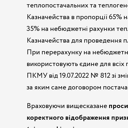
теплопостачальних та теплоген
Казначейства в пропорції 65% н
35% на небюджетні рахунки тепл
Казначейства для проведення п
При перерахунку на небюджетни
використовують єдине для всіх 
ПКМУ від 19.07.2022 № 812 зі зм
за яким саме договором постача
Враховуючи вищесказане
проси
коректного відображення приз