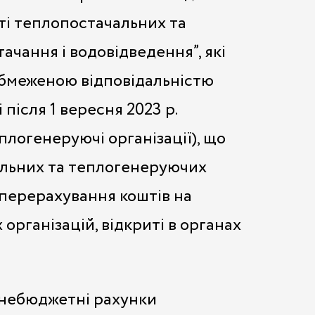
ті теплопостачальних та
чання і водовідведення”, які
обмеженою відповідальністю
після 1 вересня 2023 р.
логенеруючі організації), що
чальних та теплогенеруючих
 перерахування коштів на
рганізацій, відкриті в органах
 небюджетні рахунки