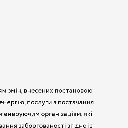
ням змін, внесених постановою
енергію, послуги з постачання
огенеруючим організаціям, які
ання заборгованості згідно із