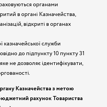
ераховуються органами
ритий в органі Казначейства,
ізацій, відкриті в органах
 казначейської служби
відно до підпункту 10 пункту 31
 яке не дозволяє ідентифікувати,
ргованості.
ргану Казначейства з метою
ебюджетний рахунок Товариства