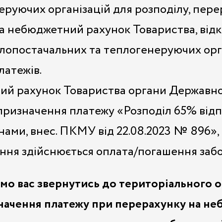
еруючих організацій для розподілу, пер
а небюджетний рахунок Товариства, відк
опостачальних та теплогенеруючих орган
латежів.
й рахунок Товариства органи Державної
призначення платежу «Розподіл 65% відпо
інами, внес. ПКМУ від 22.08.2023 № 896»,
ння здійснюється оплата/погашення забо
мо вас звернутись до територіального о
начення платежу при перерахунку на н