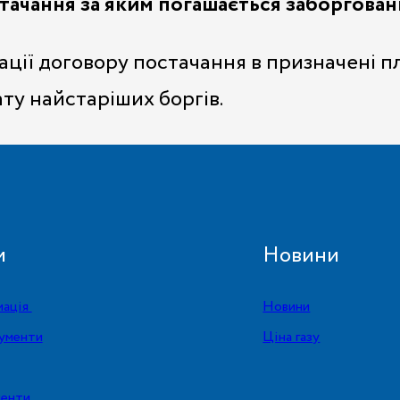
тачання за яким погашається заборговані
кації договору постачання в призначені 
ту найстаріших боргів.
и
Новини
мація
Новини
ументи
Ціна газу
менти